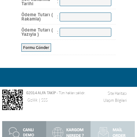
:
Tarihi
Ödeme Tutarı (
:
Rakamla)
Ödeme Tutarı (
:
Yazıyla )
©2014 ALFA TAKİP
- Tüm hakları saklıdır.
Site Haritası
Gizlilik
|
SSS
Ulaşım Bilgileri