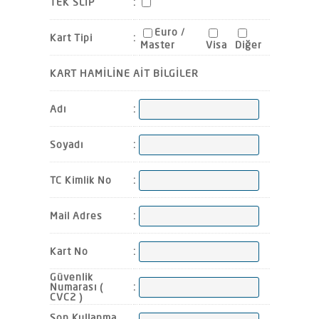
TEK SLİP
:
Euro /
Kart Tipi
:
Master
Visa
Diğer
KART HAMİLİNE AİT BİLGİLER
Adı
:
Soyadı
:
TC Kimlik No
:
Mail Adres
:
Kart No
:
Güvenlik
Numarası (
:
CVC2 )
Son Kullanma