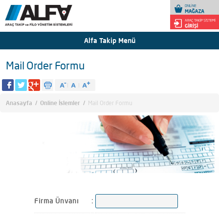
Alfa Takip Menü
Mail Order Formu
Anasayfa
/
Online İslemler
/
Mail Order Formu
Firma Ünvanı
: