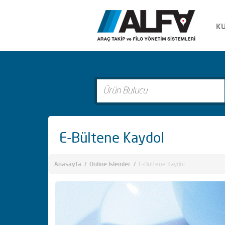
K
E-Bültene Kaydol
Anasayfa
/
Online İslemler
/
E-Bültene Kaydol